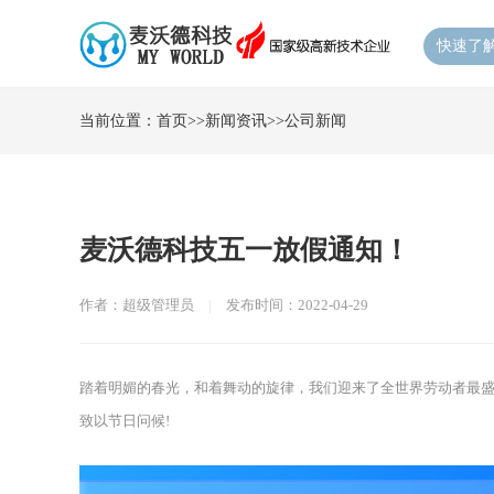
快速了
当前位置：
首页
>>
新闻资讯
>>
公司新闻
麦沃德科技五一放假通知！
作者：超级管理员
|
发布时间：2022-04-29
踏着明媚的春光，和着舞动的旋律，我们迎来了全世界劳动者最盛
致以节日问候!