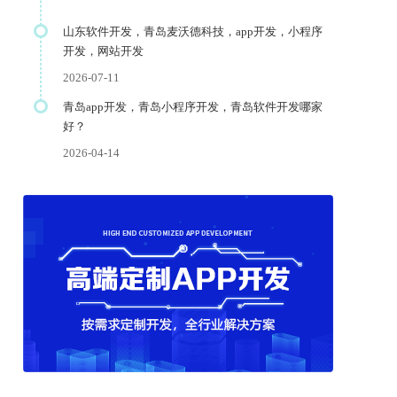
山东软件开发，青岛麦沃德科技，app开发，小程序
开发，网站开发
2026-07-11
青岛app开发，青岛小程序开发，青岛软件开发哪家
好？
2026-04-14