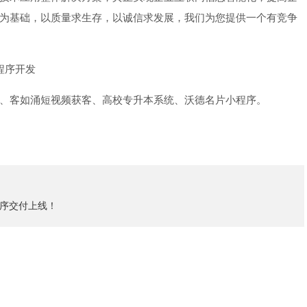
为基础，以质量求生存，以诚信求发展，我们为您提供一个有竞争
程序开发
客如涌短视频获客、高校专升本系统、沃德名片小程序。
序交付上线！